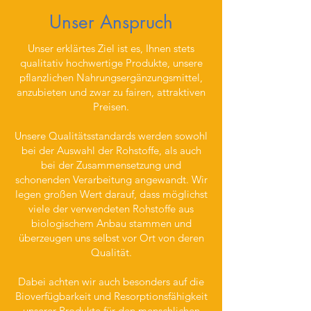
Unser Anspruch
Unser erklärtes Ziel ist es, Ihnen stets
qualitativ hochwertige Produkte, unsere
pflanzlichen Nahrungsergänzungsmittel,
anzubieten und zwar zu fairen, attraktiven
Preisen.
Unsere Qualitätsstandards werden sowohl
bei der Auswahl der Rohstoffe, als auch
bei der Zusammensetzung und
schonenden Verarbeitung angewandt. Wir
legen großen Wert darauf, dass möglichst
viele der verwendeten Rohstoffe aus
biologischem Anbau stammen und
überzeugen uns selbst vor Ort von deren
Qualität.
Dabei achten wir auch besonders auf die
Bioverfügbarkeit und Resorptionsfähigkeit
unserer Produkte für den menschlichen