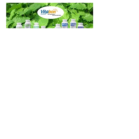
Unser Service
Eine enge, vertrauensvolle und
respektvolle Zusammenarbeit mit
unseren Kunden ist uns sehr wichtig.
Darum stehen wir Ihnen auch bei Ihrem
ganz speziellem Gesundheitsproblem
mit persönlichem Rat zur Seite.