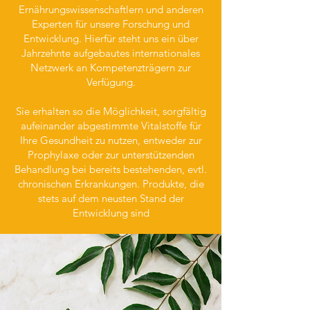
Ernährungswissenschaftlern und anderen
Experten für unsere Forschung und
Entwicklung. Hierfür steht uns ein über
Jahrzehnte aufgebautes internationales
Netzwerk an Kompetenzträgern zur
Verfügung.
Sie erhalten so die Möglichkeit, sorgfältig
aufeinander abgestimmte Vitalstoffe für
Ihre Gesundheit zu nutzen, entweder zur
Prophylaxe oder zur unterstützenden
Behandlung bei bereits bestehenden, evtl.
chronischen Erkrankungen. Produkte, die
stets auf dem neusten Stand der
Entwicklung sind