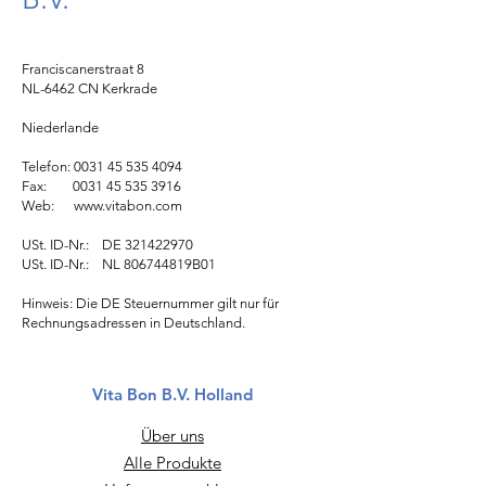
Franciscanerstraat 8
NL-6462 CN Kerkrade
Niederlande
Telefon:
0031 45 535 4094
Fax:
0031 45 535 3916
Web:
www.vitabon.com
USt. ID-Nr.: DE
321422970
USt. ID-Nr.: NL 806744819B01
Hinweis: Die DE Steuernummer gilt nur für
Rechnungsadressen in Deutschland.
Vita Bon B.V. Holland
Über uns
Alle Produkte