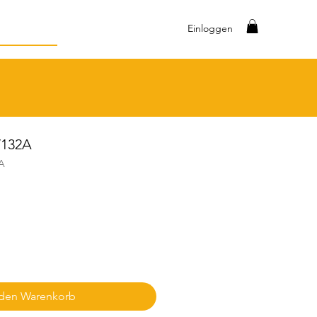
Einloggen
V132A
A
 den Warenkorb