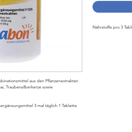
Nährstoffe pro 3 Tab
Agnus castus-Extra
Dong quai-Extrakt
Gammaoryzanol-Ext
Isoflavon-Extrakt
inationsmittel aus den Pflanzenextrakten
i, Traubensilberkerze sowie
Cimicifuga-Extrakt
ergänzungsmittel 3 mal täglich 1 Tablette