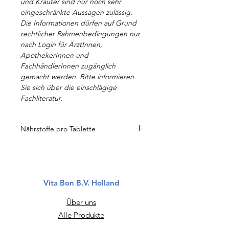
und Kräuter sind nur noch sehr
eingeschränkte Aussagen zulässig.
Die Informationen dürfen auf Grund
rechtlicher Rahmenbedingungen nur
nach Login für ÄrztInnen,
ApothekerInnen und
FachhändlerInnen zugänglich
gemacht werden. Bitte informieren
Sie sich über die einschlägige
Fachliteratur.
Nährstoffe pro Tablette
Zink Glukonat = 20 mg
185
Zink
mg
Vita Bon B.V. Holland
L-Histidine
375
mg
Über uns
Alle Produkte
Haftungsausschluss